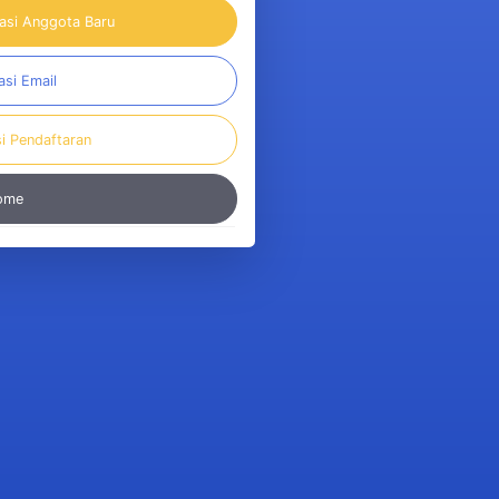
rasi Anggota Baru
asi Email
si Pendaftaran
Home