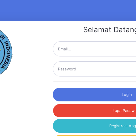
Selamat Datan
Login
Lupa Passw
Registrasi An