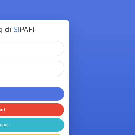
g di
SI
PAFI
ord
ggota